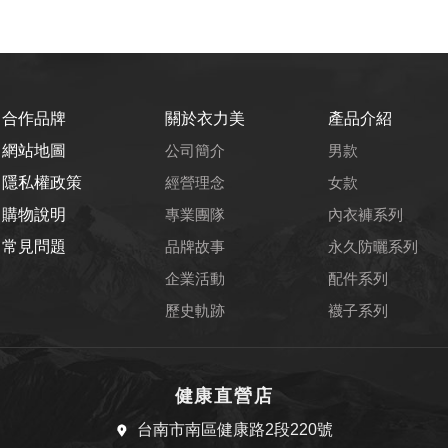
合作品牌
關於衣力美
產品介紹
網站地圖
公司簡介
男款
隱私權政策
經營理念
女款
購物說明
專業團隊
內衣褲系列
常見問題
品牌故事
永久防曬系列
企業活動
配件系列
歷史軌跡
襪子系列
健康直營店
台南市南區健康路2段220號