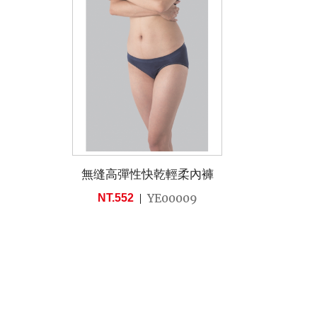
無缝高彈性快乾輕柔內褲
YE00009
NT.552