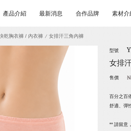
產品介紹
最新消息
合作品牌
素材介
快乾胸衣褲 / 內衣褲
女排汗三角內褲
Y
型號
女排
N
售價
百分之百
舒適、彈
** 請