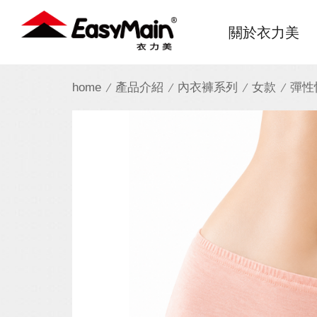
衣
關於衣力美
力
美
home
產品介紹
內衣褲系列
女款
彈性
實
業