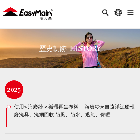
衣
力
美
實
HISTORY
歷史軌跡
業
2025
使用< 海廢紗 > 循環再生布料。 海廢紗來自遠洋漁船報
廢漁具、漁網回收 防風、防水、透氣、保暖。