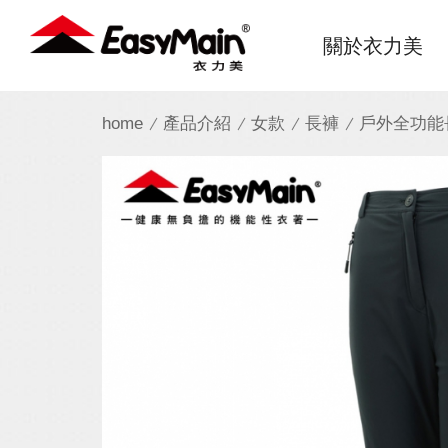
衣
關於衣力美
力
美
home
產品介紹
女款
長褲
戶外全功能
實
業