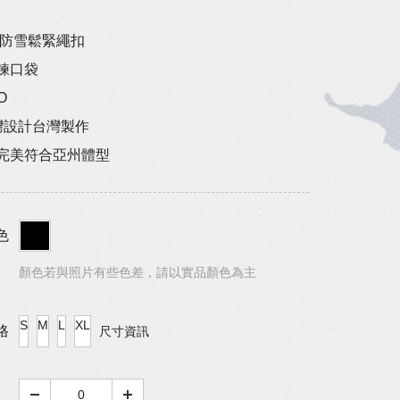
含防雪鬆緊繩扣
鍊口袋
O
台灣設計台灣製作
裁完美符合亞州體型
色
顏色若與照片有些色差，請以實品顏色為主
S
M
L
XL
格
尺寸資訊