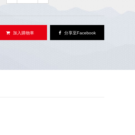
加入購物車
分享至Facebook