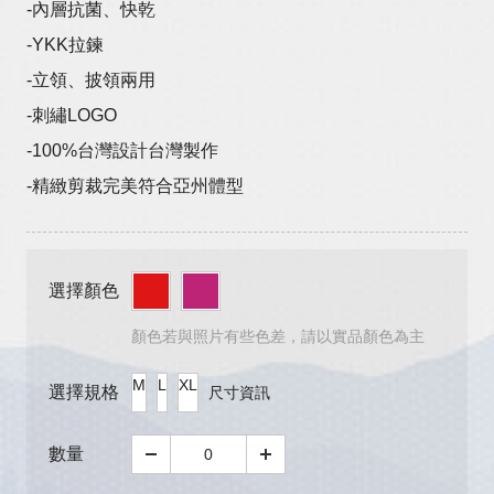
-內層抗菌、快乾
-YKK拉鍊
-立領、披領兩用
-刺繡LOGO
-100%台灣設計台灣製作
-精緻剪裁完美符合亞州體型
選擇顏色
顏色若與照片有些色差，請以實品顏色為主
M
L
XL
選擇規格
尺寸資訊
數量