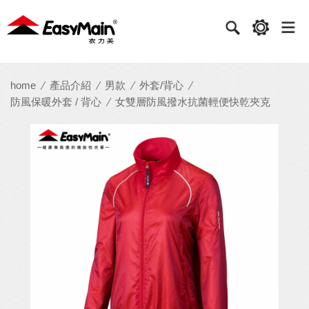
衣
力
美
實
home
產品介紹
男款
外套/背心
防風保暖外套 / 背心
女雙層防風撥水抗菌輕便快乾夾克
業