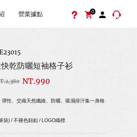
0
紹
營業據點
E23015
性快乾防曬短袖格子衫
NT.990
T.2,380
、彈性、交織天然纖維、防曬、吸濕排汗集一身格
袋) / 不褪色鈕釦 / LOGO織標