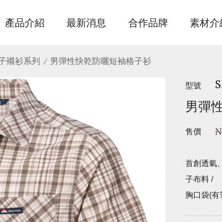
產品介紹
最新消息
合作品牌
素材介
子襯衫系列
男彈性快乾防曬短袖格子衫
S
型號
男彈
N
售價
首創透氣
子布料 /
胸口袋(有筆