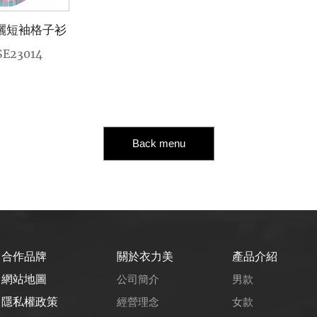
曬短袖格子衫
SE23014
Back menu
合作品牌
關於衣力美
產品介紹
網站地圖
公司簡介
男款
隱私權政策
經營理念
女款