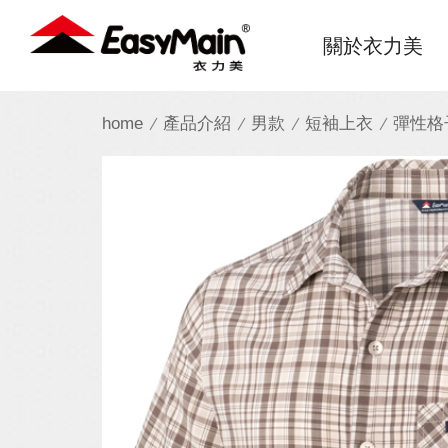
衣
關於衣力美
力
美
home
產品介紹
男款
短袖上衣
彈性格
實
業