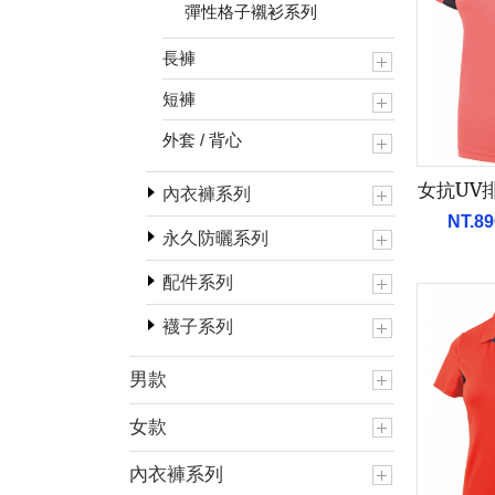
彈性格子襯衫系列
長褲
短褲
外套 / 背心
女抗UV
內衣褲系列
NT.89
永久防曬系列
配件系列
襪子系列
男款
女款
內衣褲系列