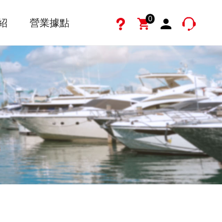
0
紹
營業據點