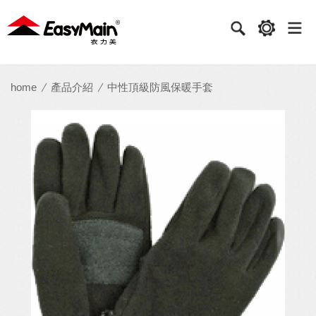
衣
力
美
實
home
產品介紹
中性頂級防風保暖手套
業