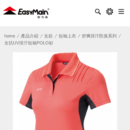
衣
力
美
實
home
產品介紹
女款
短袖上衣
舒爽排汗防臭系列
女抗UV排汗短袖POLO衫
業