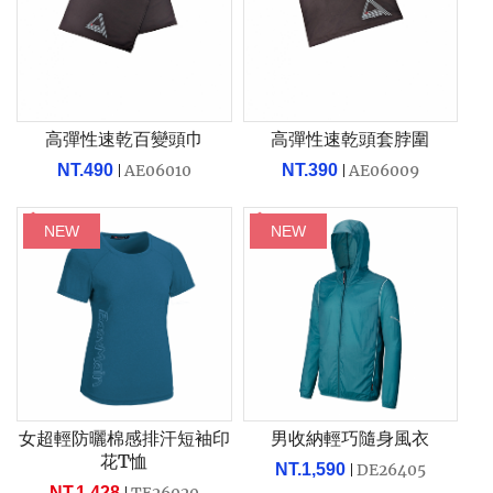
高彈性速乾百變頭巾
高彈性速乾頭套脖圍
NT.490
AE06010
NT.390
AE06009
NEW
NEW
女超輕防曬棉感排汗短袖印
男收納輕巧隨身風衣
花T恤
NT.1,590
DE26405
NT.1,428