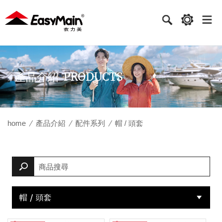
衣
力
美
實
PRODUCTS
產品介紹
業
home
產品介紹
配件系列
帽 / 頭套
帽 / 頭套