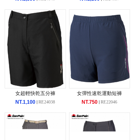
女超輕快乾五分褲
女彈性速乾運動短褲
NT.1,100
NT.750
RE24038
RE22046