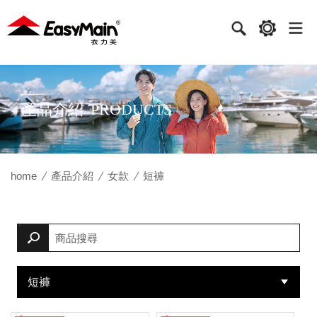
衣
力
美
實
產品介紹
PRODUCTS
業
home
產品介紹
女款
短褲
短褲