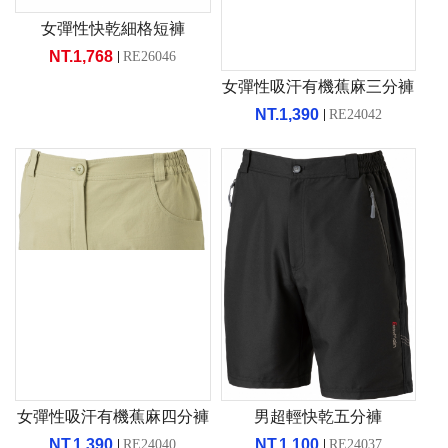
女彈性快乾細格短褲
NT.1,768
RE26046
女彈性吸汗有機蕉麻三分褲
NT.1,390
RE24042
女彈性吸汗有機蕉麻四分褲
男超輕快乾五分褲
NT.1,390
NT.1,100
RE24040
RE24037