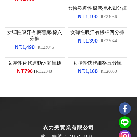
女快乾彈性棉感撥水四分褲
NT.1,190
RE24036
女彈性吸汗有機蕉麻/棉六
女彈性吸汗有機棉四分褲
分褲
NT.1,390
RE23044
NT.1,490
RE23046
女彈性速乾運動休閒褲裙
女彈性快乾細格五分褲
NT.790
NT.1,100
RE22048
RE20050
衣力美實業有限公司
統一編號：70598001