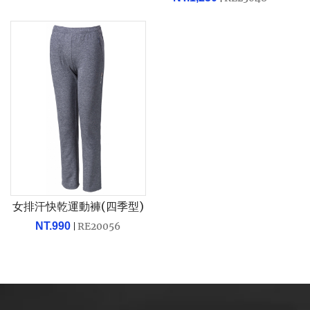
女排汗快乾運動褲(四季型)
NT.990
RE20056