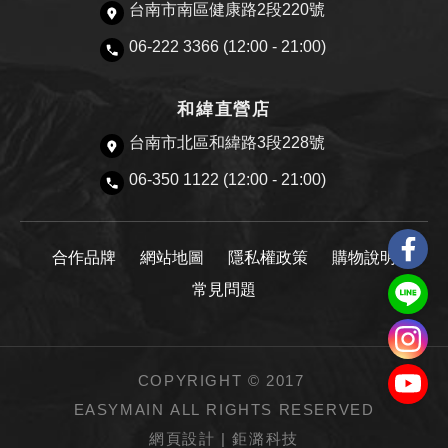
台南市南區健康路2段220號
06-222 3366 (12:00 - 21:00)
和緯直營店
台南市北區和緯路3段228號
06-350 1122 (12:00 - 21:00)
合作品牌
網站地圖
隱私權政策
購物說明
常見問題
COPYRIGHT © 2017
EASYMAIN ALL RIGHTS RESERVED
網頁設計
| 鉅潞科技