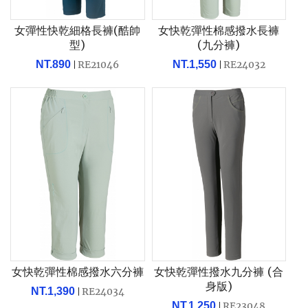
女彈性快乾細格長褲(酷帥
女快乾彈性棉感撥水長褲
型)
(九分褲)
NT.890
RE21046
NT.1,550
RE24032
女快乾彈性棉感撥水六分褲
女快乾彈性撥水九分褲 (合
身版)
NT.1,390
RE24034
NT.1,250
RE23048