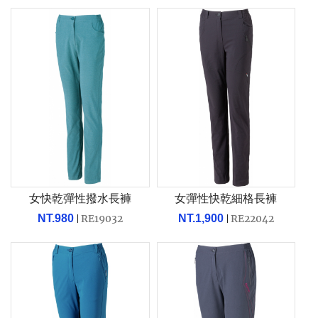
女快乾彈性撥水長褲
女彈性快乾細格長褲
NT.980
RE19032
NT.1,900
RE22042