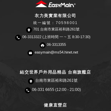
衣力美實業有限公司
統一編號：70598001
701 台南市東區裕和路261號
06-3313322 (上班時間 一 ~ 五 8:30-17:30)
06-3313355
easymain@ms54.hinet.net
結交世界戶外用品精品 台南旗艦店
台南市東區裕和路261號
06-331 6655 (12:00 - 21:00)
健康直營店