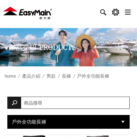
衣
力
美
實
PRODUCTS
產品介紹
業
home
產品介紹
男款
長褲
戶外全功能長褲
戶外全功能長褲