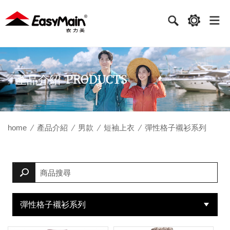
衣
力
美
實
PRODUCTS
產品介紹
業
home
產品介紹
男款
短袖上衣
彈性格子襯衫系列
彈性格子襯衫系列