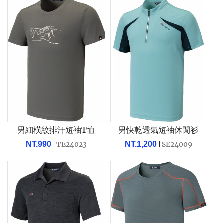
男細橫紋排汗短袖T恤
男快乾透氣短袖休閒衫
NT.990
TE24023
NT.1,200
SE24009