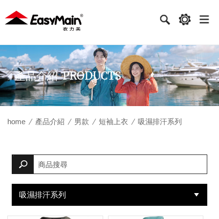
衣
力
美
實
PRODUCTS
產品介紹
業
home
產品介紹
男款
短袖上衣
吸濕排汗系列
吸濕排汗系列