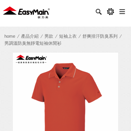
衣
力
美
實
home
產品介紹
男款
短袖上衣
舒爽排汗防臭系列
男調溫防臭無靜電短袖休閒衫
業