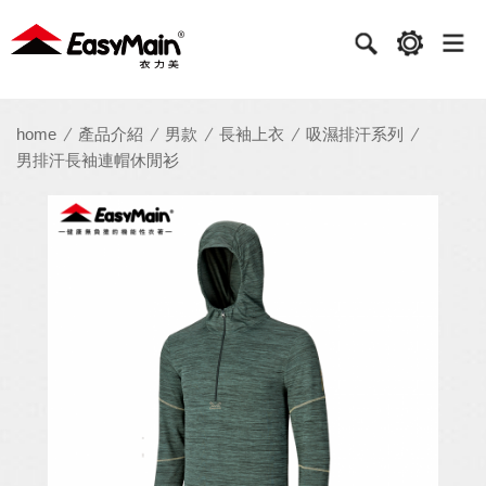
衣
力
美
實
home
產品介紹
男款
長袖上衣
吸濕排汗系列
男排汗長袖連帽休閒衫
業