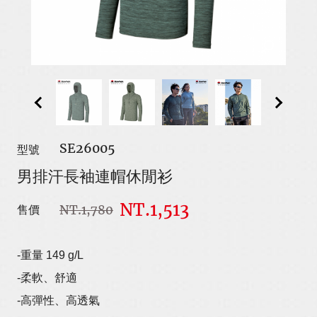
SE26005
型號
男排汗長袖連帽休閒衫
NT.1,513
NT.1,780
售價
-重量 149 g/L
-柔軟、舒適
-高彈性、高透氣