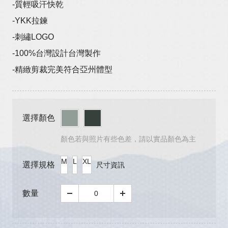
-質輕吸汗快乾
-YKK拉鍊
-刺繡LOGO
-100%台灣設計台灣製作
-精緻剪裁完美符合亞州體型
選擇顏色
顏色若與照片有些色差，請以實品顏色為主
M
L
XL
選擇規格
尺寸資訊
數量