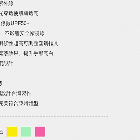
紫外線
益光穿透使肌膚透亮
係數UPF50+
 、不影響安全帽視線
用耐候性超高可調整塑鋼扣具
長遮蔽效果、提升手部亮白
洞設計
標
台灣設計台灣製作
裁完美符合亞州體型
色