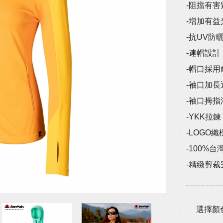
-阻擋有害
-增加有
-抗UV防曬
-連帽設計
-帽口採
-袖口加
-袖口拇指
-YKK拉鍊
-LOGO織
-100%
-精緻剪
選擇顏