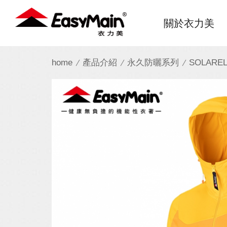
衣
關於衣力美
力
美
home
產品介紹
永久防曬系列
SOLAR
實
業