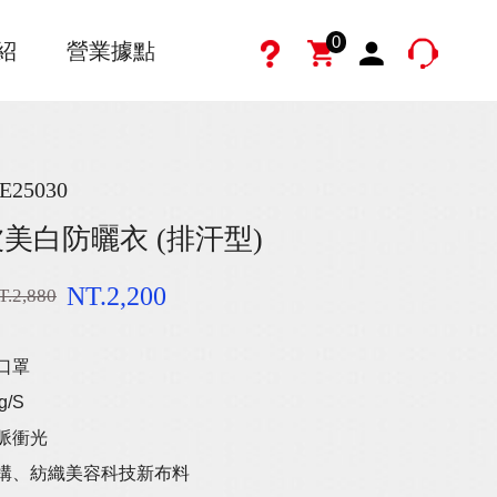
0
紹
營業據點
E25030
美白防曬衣 (排汗型)
NT.2,200
T.2,880
口罩
g/S
脈衝光
結構、紡織美容科技新布料