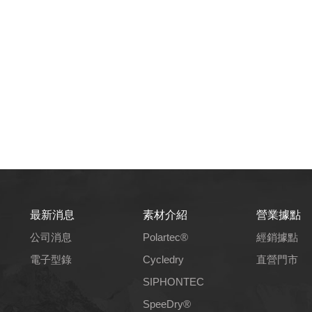
最新消息
素材介紹
營業據點
公司消息
Polartec®
經銷據點
電子型錄
Cycledry
直營門市
SIPHONTEC
SpeeDry®