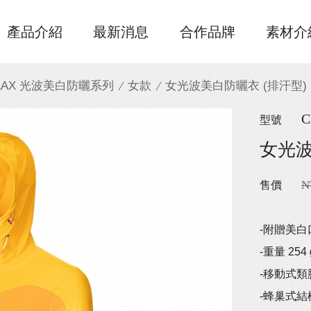
產品介紹
最新消息
合作品牌
素材介
ELAX 光波美白防曬系列
女款
女光波美白防曬衣 (排汗型)
C
型號
女光波
N
售價
-附贈美白
-重量 254 
-移動式類
-蜂巢式