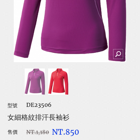
DE23506
型號
女細格紋排汗長袖衫
NT.850
NT.1,180
售價