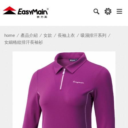
衣
力
美
實
home
產品介紹
女款
長袖上衣
吸濕排汗系列
女細格紋排汗長袖衫
業