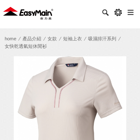
衣
力
美
實
home
產品介紹
女款
短袖上衣
吸濕排汗系列
女快乾透氣短休閒衫
業