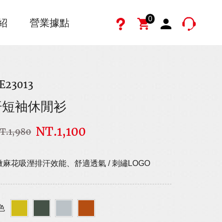
0
紹
營業據點
E23013
汗短袖休閒衫
NT.1,100
T.1,980
麻花吸溼排汗效能、舒適透氣 / 刺繡LOGO
色