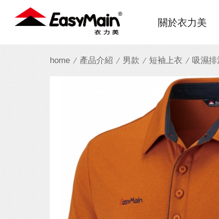
衣
關於衣力美
力
美
home
產品介紹
男款
短袖上衣
吸濕排
實
業