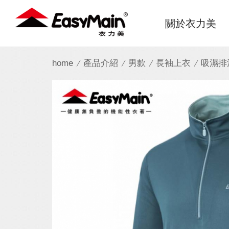
衣
關於衣力美
力
美
home
產品介紹
男款
長袖上衣
吸濕排
實
業