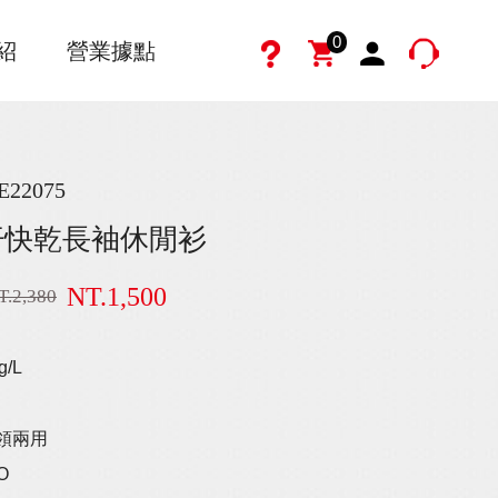
0
紹
營業據點
E22075
汗快乾長袖休閒衫
NT.1,500
T.2,380
g/L
領兩用
O