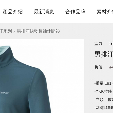
產品介紹
最新消息
合作品牌
素材介
汗系列
男排汗快乾長袖休閒衫
S
型號
男排
N
售價
-重量 191 
-YKK拉鍊
-立領、披
-刺繡LOG