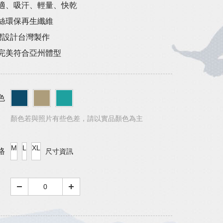
舒適、吸汗、輕量、快乾
抽絲環保再生纖維
台灣設計台灣製作
裁完美符合亞州體型
色
顏色若與照片有些色差，請以實品顏色為主
M
L
XL
格
尺寸資訊