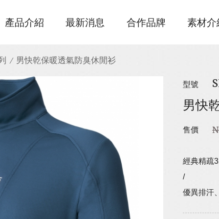
產品介紹
最新消息
合作品牌
素材介
列
男快乾保暖透氣防臭休閒衫
S
型號
男快
N
售價
經典精疏3
/
優異排汗