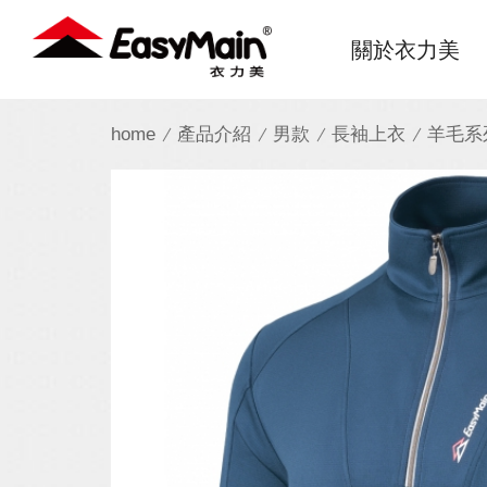
衣
關於衣力美
力
美
home
產品介紹
男款
長袖上衣
羊毛系
實
業