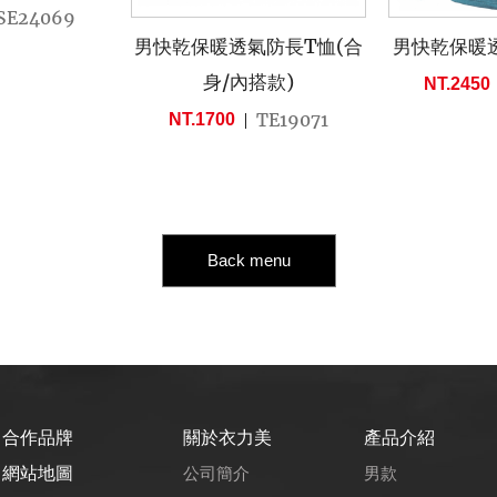
SE24069
男快乾保暖透氣防長T恤(合
男快乾保暖
身/內搭款)
NT.2450
TE19071
NT.1700
Back menu
合作品牌
關於衣力美
產品介紹
網站地圖
公司簡介
男款