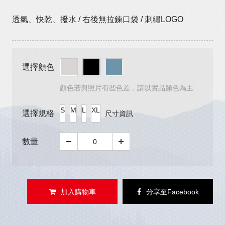
透氣、快乾、撥水 / 右後無拉鍊口袋 / 刺繡LOGO
選擇顏色
顏色若與照片有些色差，請以實品顏色為主
S
M
L
XL
選擇規格
尺寸資訊
數量
加入購物車
分享至Facebook