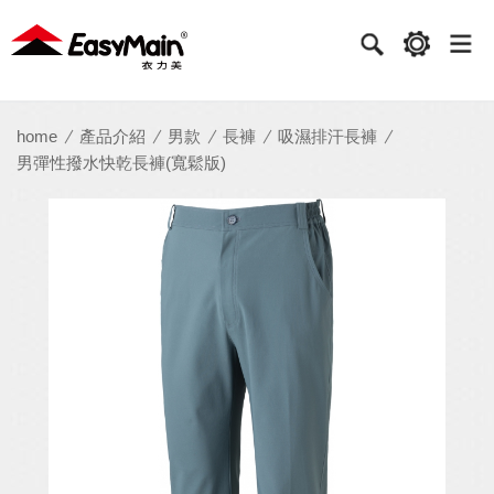
衣
力
美
實
home
產品介紹
男款
長褲
吸濕排汗長褲
男彈性撥水快乾長褲(寬鬆版)
業