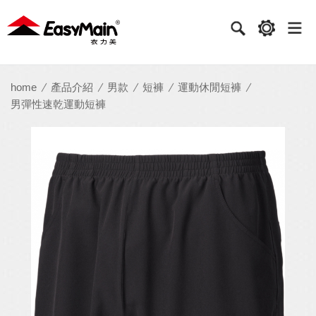
衣
力
美
實
home
產品介紹
男款
短褲
運動休閒短褲
男彈性速乾運動短褲
業