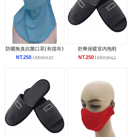
防曬無臭抗菌口罩(有擋布)
舒爽保暖室內拖鞋
NT.250
AE00227
NT.250
AE02044