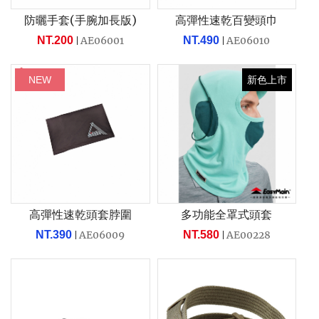
防曬手套(手腕加長版)
高彈性速乾百變頭巾
NT.200
AE06001
NT.490
AE06010
NEW
新色上市
高彈性速乾頭套脖圍
多功能全罩式頭套
NT.390
AE06009
NT.580
AE00228