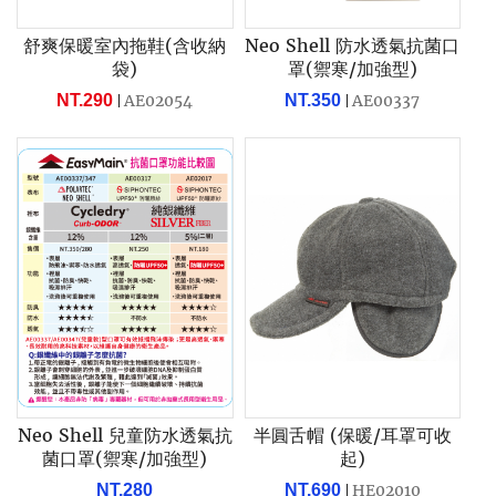
舒爽保暖室內拖鞋(含收納
Neo Shell 防水透氣抗菌口
袋)
罩(禦寒/加強型)
NT.290
AE02054
NT.350
AE00337
Neo Shell 兒童防水透氣抗
半圓舌帽 (保暖/耳罩可收
菌口罩(禦寒/加強型)
起)
NT.280
NT.690
HE02010