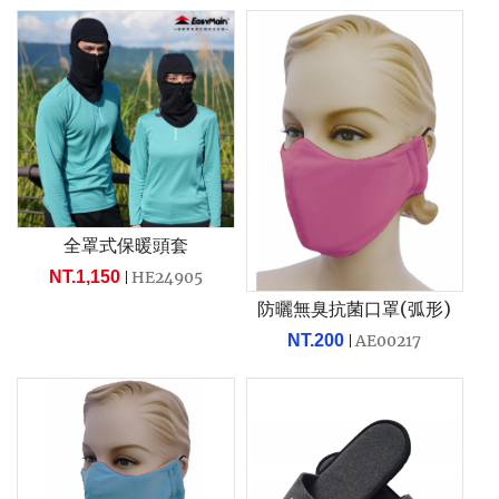
全罩式保暖頭套
NT.1,150
HE24905
防曬無臭抗菌口罩(弧形)
NT.200
AE00217